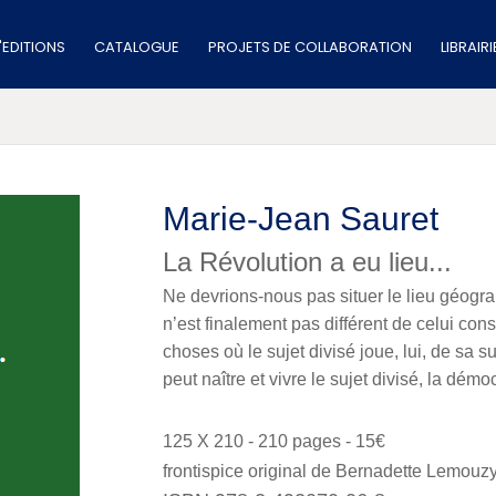
'EDITIONS
CATALOGUE
PROJETS DE COLLABORATION
LIBRAIR
Marie-Jean Sauret
La Révolution a eu lieu...
Ne devrions-nous pas situer le lieu géograp
n’est finalement pas différent de celui con
choses où le sujet divisé joue, lui, de sa s
peut naître et vivre le sujet divisé, la démoc
125 X 210 - 210 pages - 15€
frontispice original de Bernadette Lemouz