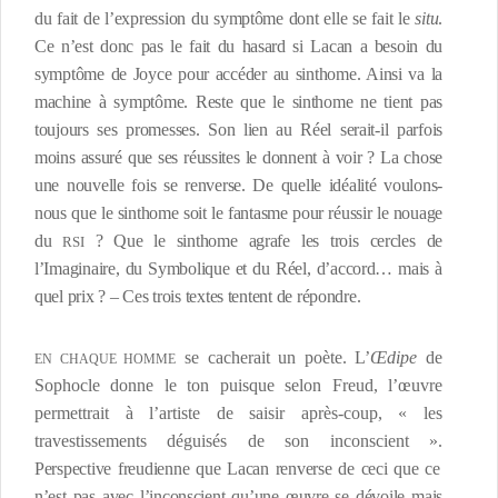
du fait de l’expression du symptôme dont elle se fait le
situ
.
Ce n’est donc pas le fait du hasard si Lacan a besoin du
symptôme de Joyce pour accéder au sinthome. Ainsi va la
machine à symptôme. Reste que le sinthome ne tient pas
toujours ses promesses. Son lien au Réel serait-il parfois
moins assuré que ses réussites le donnent à voir ? La chose
une nouvelle fois se renverse. De quelle idéalité voulons-
nous que le sinthome soit le fantasme pour réussir le nouage
du
? Que le sinthome agrafe les trois cercles de
RSI
l’Imaginaire, du Symbolique et du Réel, d’accord… mais à
quel prix ? – Ces trois textes tentent de répondre.
se cacherait un poète. L’
Œdipe
de
EN CHAQUE HOMME
Sophocle donne le ton puisque selon Freud, l’œuvre
permettrait à l’artiste de saisir après-coup, « les
travestissements déguisés de son inconscient ».
Perspective freudienne que Lacan renverse de ceci que ce
n’est pas avec l’inconscient qu’une œuvre se dévoile mais