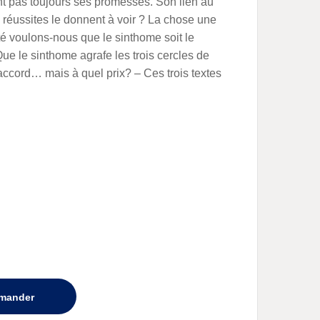
t pas toujours ses promesses. Son lien au
s réussites le donnent à voir ? La chose une
té voulons-nous que le sinthome soit le
ue le sinthome agrafe les trois cercles de
accord… mais à quel prix? – Ces trois textes
mander