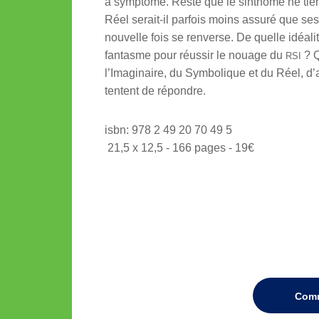
à symptôme. Reste que le sinthome ne tien
Réel serait-il parfois moins assuré que se
nouvelle fois se renverse. De quelle idéali
fantasme pour réussir le nouage du
? Q
RSI
l’Imaginaire, du Symbolique et du Réel, d’
tentent de répondre.
isbn: 978 2 49 20 70 49 5
21,5 x 12,5 - 166 pages - 19€
Com